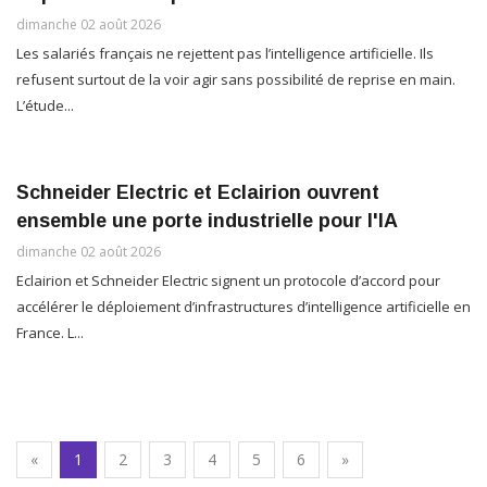
dimanche 02 août 2026
Les salariés français ne rejettent pas l’intelligence artificielle. Ils
refusent surtout de la voir agir sans possibilité de reprise en main.
L’étude...
Schneider Electric et Eclairion ouvrent
ensemble une porte industrielle pour l'IA
dimanche 02 août 2026
Eclairion et Schneider Electric signent un protocole d’accord pour
accélérer le déploiement d’infrastructures d’intelligence artificielle en
France. L...
(current)
(current)
(current)
(current)
(current)
(current)
«
1
2
3
4
5
6
»