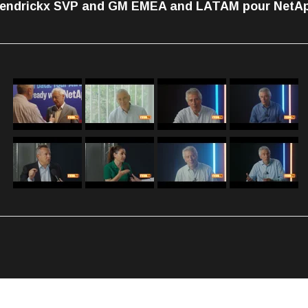
endrickx SVP and GM EMEA and LATAM pour NetA