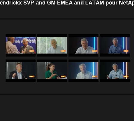
endrickx SVP and GM EMEA and LATAM pour NetA