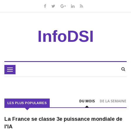
InfoDSI
Toggle
navigation
DU MOIS
DE LA SEMAINE
LES PLUS POPULAIRES
La France se classe 3e puissance mondiale de
l'IA