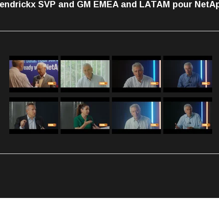
endrickx SVP and GM EMEA and LATAM pour NetA