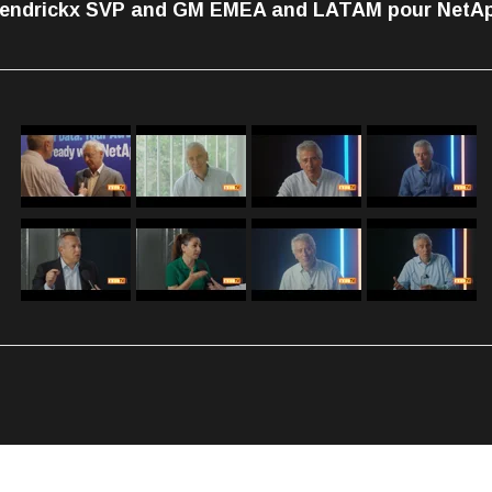
endrickx SVP and GM EMEA and LATAM pour NetA