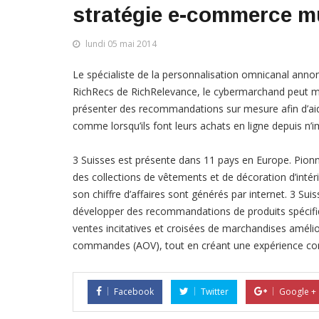
stratégie e-commerce mu
lundi 05 mai 2014
Le spécialiste de la personnalisation omnicanal annon
RichRecs de RichRelevance, le cybermarchand peut m
présenter des recommandations sur mesure afin d’aid
comme lorsqu’ils font leurs achats en ligne depuis n’i
3 Suisses est présente dans 11 pays en Europe. Pionn
des collections de vêtements et de décoration d’inté
son chiffre d’affaires sont générés par internet. 3 Su
développer des recommandations de produits spécifi
ventes incitatives et croisées de marchandises améli
commandes (AOV), tout en créant une expérience co
Facebook
Twitter
Google +